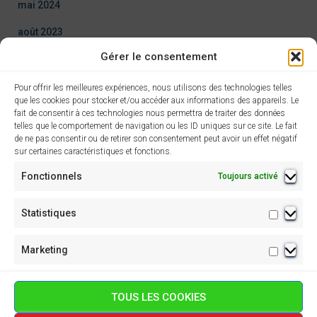
mai 2024
août 2023
Gérer le consentement
Articles par catégories
Pour offrir les meilleures expériences, nous utilisons des technologies telles
que les cookies pour stocker et/ou accéder aux informations des appareils. Le
fait de consentir à ces technologies nous permettra de traiter des données
Assemblées Générales
telles que le comportement de navigation ou les ID uniques sur ce site. Le fait
de ne pas consentir ou de retirer son consentement peut avoir un effet négatif
Concerts passés
sur certaines caractéristiques et fonctions.
Évènements à venir
Fonctionnels
Toujours activé
Évènements passés
Statistiques
Statisti
News Page d'accueil
Marketing
Marketi
TOUS LES COOKIES