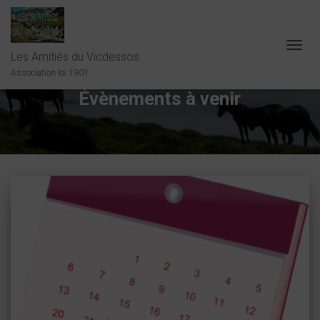
Les Amitiés du Vicdessos
OUVRI
LA
Association loi 1901
NAVIG
Évènements à venir