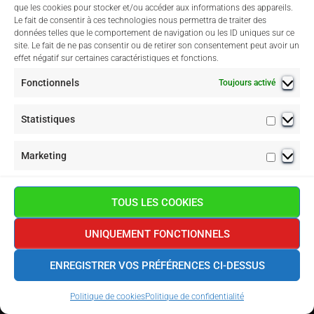
A
que les cookies pour stocker et/ou accéder aux informations des appareils.
T
Le fait de consentir à ces technologies nous permettra de traiter des
données telles que le comportement de navigation ou les ID uniques sur ce
I
site. Le fait de ne pas consentir ou de retirer son consentement peut avoir un
O
effet négatif sur certaines caractéristiques et fonctions.
N
Fonctionnels
Toujours activé
Statistiques
Marketing
Assemblées Générales
TOUS LES COOKIES
UNIQUEMENT FONCTIONNELS
POLITIQUE DE CONFIDENTIALITÉ
POLITIQUE DE COOKIES (UE)
ENREGISTRER VOS PRÉFÉRENCES CI-DESSUS
Hestia | Développé par
ThemeIsle
Politique de cookies
Politique de confidentialité