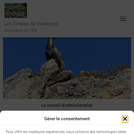
Les Amitiés du Vicdessos
O
U
Association loi 1901
V
R
I
R
/
F
E
R
M
E
R
L
A
Le conseil d'administration
N
A
Gérer le consentement
V
I
G
Pour offrir les meilleures expériences, nous utilisons des technologies telles