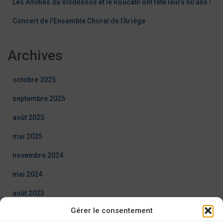
Les Amitiés du Vicdessos et le Roucatil ont fêté leurs 60 ans !
Concert de l’Ensemble Choral de l’Ariège
Archives
octobre 2025
septembre 2025
août 2025
mai 2025
novembre 2024
mai 2024
août 2023
Gérer le consentement