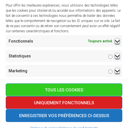
Articles par catégories
Pour offrir les meilleures expériences, nous utilisons des technologies telles
que les cookies pour stocker et/ou accéder aux informations des appareils. Le
fait de consentir à ces technologies nous permettra de traiter des données
Assemblées Générales
telles que le comportement de navigation ou les ID uniques sur ce site. Le fait
de ne pas consentir ou de retirer son consentement peut avoir un effet négatif
Concerts passés
sur certaines caractéristiques et fonctions.
Évènements à venir
Fonctionnels
Toujours activé
Évènements passés
Statistiques
Statisti
News Page d'accueil
Marketing
Marketi
TOUS LES COOKIES
UNIQUEMENT FONCTIONNELS
POLITIQUE DE CONFIDENTIALITÉ
POLITIQUE DE COOKIES (UE)
ENREGISTRER VOS PRÉFÉRENCES CI-DESSUS
Hestia | Développé par
ThemeIsle