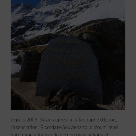
A
T
I
O
N
Depuis 2003, 64 ans après la catastrophe d’Izourt,
l’association “Ricordate-Souviens-toi d’Izourt” rend
hommage à travers de nombreuses actions et