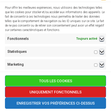
Pour offrir les meilleures expériences, nous utilisons des technologies telles
que les cookies pour stocker et/ou accéder aux informations des appareils. Le
fait de consentir à ces technologies nous permettra de traiter des données
telles que le comportement de navigation ou les ID uniques sur ce site. Le fait
de ne pas consentir ou de retirer son consentement peut avoir un effet négatif
24 septembre 2025 à 17h30
-
19h00
sur certaines caractéristiques et fonctions.
Présentation commentée du Livre « Le
Fonctionnels
Toujours activé
HAUT-VICDESSOS »
Salle des fêtes de Vicdessos
Place du gravier, Val-de-
Statistiques
SOS
Statisti
Marketing
Marketi
TOUS LES COOKIES
UNIQUEMENT FONCTIONNELS
POLITIQUE DE CONFIDENTIALITÉ
POLITIQUE DE COOKIES (UE)
ENREGISTRER VOS PRÉFÉRENCES CI-DESSUS
Hestia | Développé par
ThemeIsle