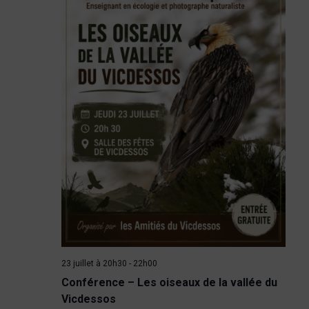
m
i
e
o
n
n
t
d
e
v
u
e
s
23 juillet à 20h30
-
22h00
Conférence – Les oiseaux de la vallée du
É
Vicdessos