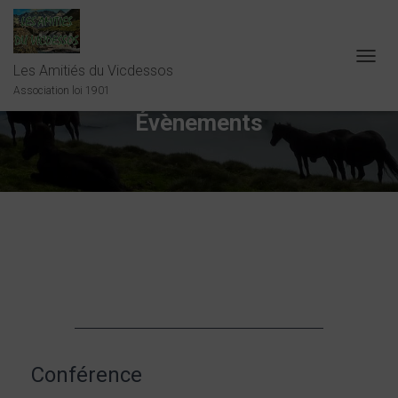
Les Amitiés du Vicdessos
OUVRI
LA
Association loi 1901
NAVIG
Évènements
Conférence