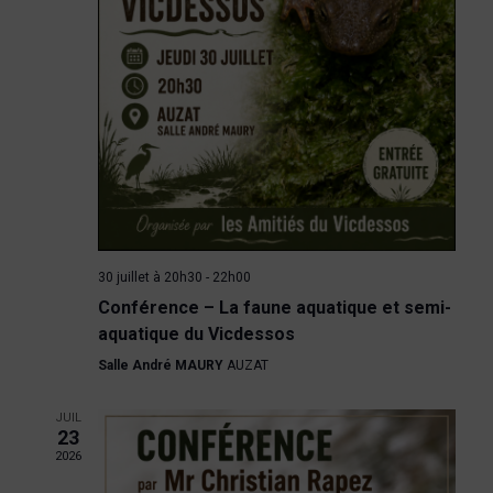
n
e
e
d
d
e
e
a
t
t
v
e
u
n
.
e
a
s
v
30 juillet à 20h30
-
22h00
É
i
Conférence – La faune aquatique et semi-
v
aquatique du Vicdessos
g
è
Salle André MAURY
AUZAT
a
n
JUIL
23
e
t
2026