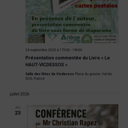
o
n
n
t
d
e
24 septembre 2025 à 17h30
-
19h00
v
Présentation commentée du Livre « Le
HAUT-VICDESSOS »
u
Salle des fêtes de Vicdessos
Place du gravier, Val-de-
SOS, France
e
s
juillet 2026
É
JEU
23
v