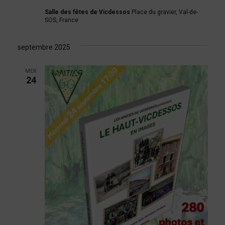
d
e
e
Salle des fêtes de Vicdessos
Place du gravier, Val-de-
a
SOS, France
t
t
v
e
septembre 2025
u
n
.
e
MER
a
24
s
v
É
i
v
g
è
a
n
e
t
m
i
e