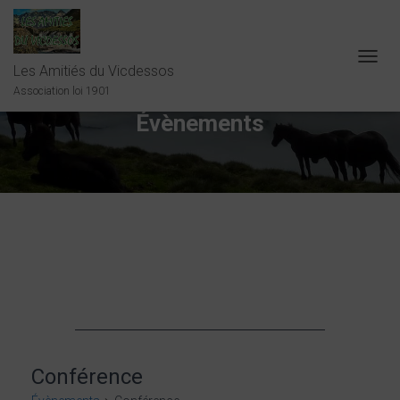
Les Amitiés du Vicdessos
OUVRI
LA
Association loi 1901
NAVIG
Évènements
Conférence