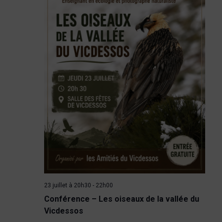
è
n
e
m
e
n
t
s
23 juillet à 20h30
-
22h00
Conférence – Les oiseaux de la vallée du
Vicdessos