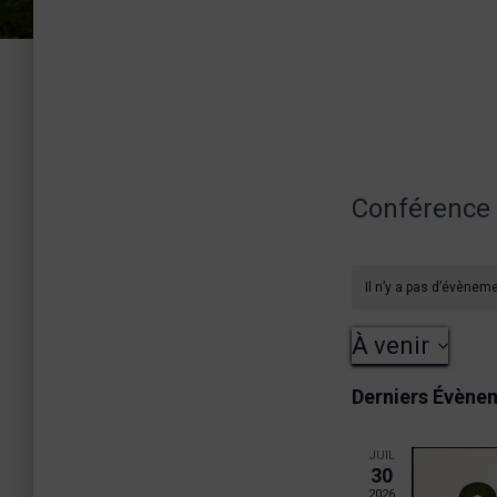
Conférence
Il n’y a pas d’évèneme
À venir
S
Derniers Évène
é
l
JUIL
30
e
2026