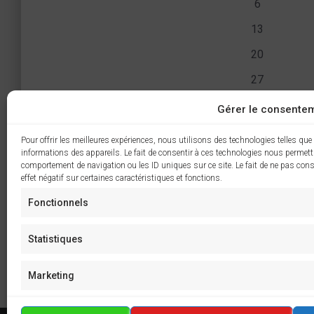
a
0
6
v
e
é
è
0
13
c
v
l
n
é
0
è
20
t
e
v
é
n
m
è
0
27
i
e
v
e
e
n
é
o
è
m
Gérer le consente
n
e
v
n
e
Aucun résultat 
n
n
N
t
m
è
e
n
o
Pour offrir les meilleures expériences, nous utilisons des technologies telles que
s
e
n
n
t
informations des appareils. Le fait de consentir à ces technologies nous permettr
m
t
i
n
e
d
comportement de navigation ou les ID uniques sur ce site. Le fait de ne pas cons
e
Mar
e
s
c
effet négatif sur certaines caractéristiques et fonctions.
t
m
e
n
z
s
e
Fonctionnels
t
r
n
u
s
t
n
Statistiques
s
i
e
Marketing
d
e
a