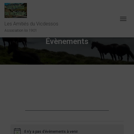
Les Amitiés du Vicdessos
OUVRI
LA
Association loi 1901
NAVIG
Évènements
Évènements
Il n’y a pas d’évènements à venir.
N