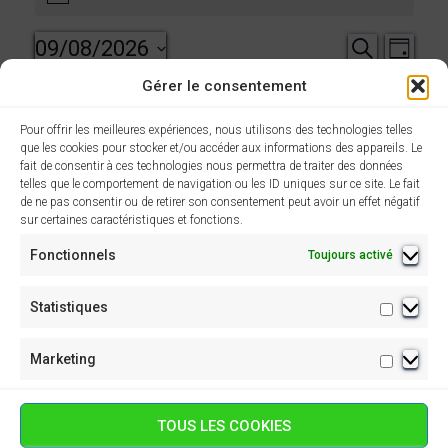
o
for
t
09/08/2026
R
N
R
i
J
c
E
9
O
S
e
C
a
Gérer le consentement
e
U
é
H
R
août
Jour précédent
JOUR SUIVANT
E
v
l
Pour offrir les meilleures expériences, nous utilisons des technologies telles
c
R
que les cookies pour stocker et/ou accéder aux informations des appareils. Le
e
C
i
2026
fait de consentir à ces technologies nous permettra de traiter des données
c
S’ABONNER AU CALENDRIER
H
h
telles que le comportement de navigation ou les ID uniques sur ce site. Le fait
E
g
t
de ne pas consentir ou de retirer son consentement peut avoir un effet négatif
sur certaines caractéristiques et fonctions.
i
e
a
o
Fonctionnels
Toujours activé
r
t
n
n
Statistiques
i
Statisti
c
e
z
o
Marketing
h
Marketi
u
n
n
e
TOUS LES COOKIES
e
d