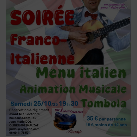
A
T
I
O
N