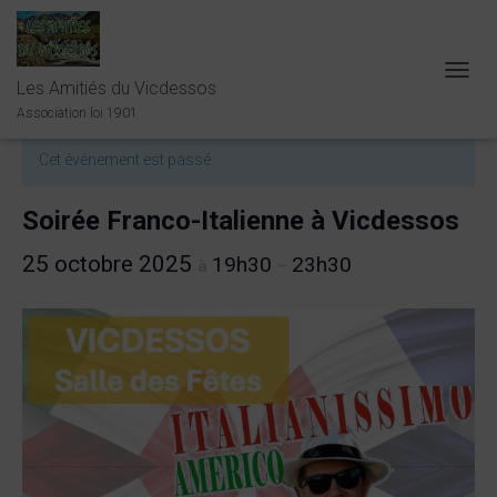
Les Amitiés du Vicdessos
O
« Tous les Évènements
U
Association loi 1901
V
R
Cet évènement est passé.
I
R
/
Soirée Franco-Italienne à Vicdessos
F
E
25 octobre 2025
19h30
23h30
à
–
R
M
E
R
L
A
N
A
V
I
G