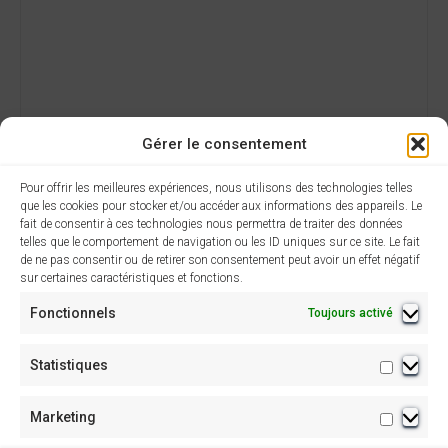
Gérer le consentement
Pour offrir les meilleures expériences, nous utilisons des technologies telles
que les cookies pour stocker et/ou accéder aux informations des appareils. Le
fait de consentir à ces technologies nous permettra de traiter des données
AJOUTER AU CALENDRIER
telles que le comportement de navigation ou les ID uniques sur ce site. Le fait
de ne pas consentir ou de retirer son consentement peut avoir un effet négatif
sur certaines caractéristiques et fonctions.
Fonctionnels
Toujours activé
N
Présentation
Grand Loto 2025 –
commentée du Livre
Annulé
Statistiques
Statisti
a
« Le HAUT-
VICDESSOS »
v
Marketing
Marketi