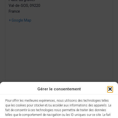
Val-de-SOS
,
09220
France
+ Google Map
Gérer le consentement
Pour offrir les meilleures expériences, nous utilisons des technologies telles
que les cookies pour stocker et/ou accéder aux informations des appareils. Le
fait de consentir à ces technologies nous permettra de traiter des données
telles que le comportement de navigation ou les ID uniques sur ce site. Le fait
AJOUTER AU CALENDRIER