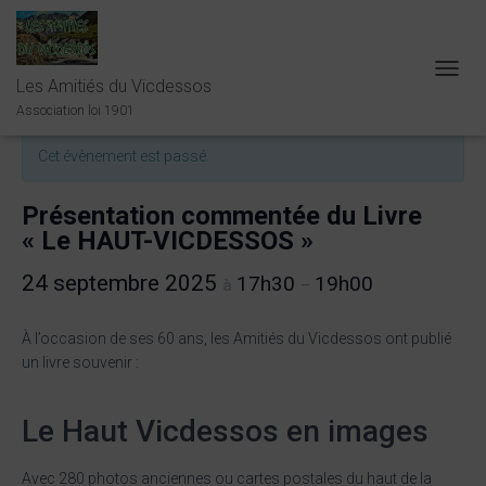
Les Amitiés du Vicdessos
O
« Tous les Évènements
U
Association loi 1901
V
R
Cet évènement est passé.
I
R
/
Présentation commentée du Livre
F
« Le HAUT-VICDESSOS »
E
R
24 septembre 2025
17h30
19h00
à
–
M
E
R
À l’occasion de ses 60 ans, les Amitiés du Vicdessos ont publié
L
un livre souvenir :
A
N
A
Le Haut Vicdessos en images
V
I
G
Avec 280 photos anciennes ou cartes postales du haut de la