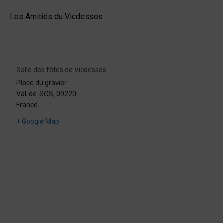
A
T
Les Amitiés du Vicdessos
I
O
N
Salle des fêtes de Vicdessos
Place du gravier
Val-de-SOS
,
09220
France
+ Google Map