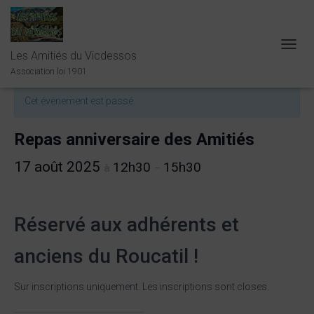
Les Amitiés du Vicdessos
O
« Tous les Évènements
U
Association loi 1901
V
R
Cet évènement est passé.
I
R
/
Repas anniversaire des Amitiés
F
E
17 août 2025
12h30
15h30
à
–
R
M
E
R
Réservé aux adhérents et
L
A
anciens du Roucatil !
N
A
V
Sur inscriptions uniquement. Les inscriptions sont closes.
I
G