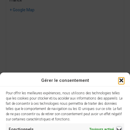
France
+ Google Map
Gérer le consentement
Pour offrir les meilleures expériences, nous utilisons des technologies telles
que les cookies pour stocker et/ou accéder aux informations des appareils. Le
fait de consentir à ces technologies nous permettra de traiter des données
telles que le comportement de navigation ou les ID uniques sur ce site. Le fait
de ne pas consentir ou de retirer son consentement peut avoir un effet négatif
AJOUTER AU CALENDRIER
sur certaines caractéristiques et fonctions.
Fonctionnels
Toujours activé