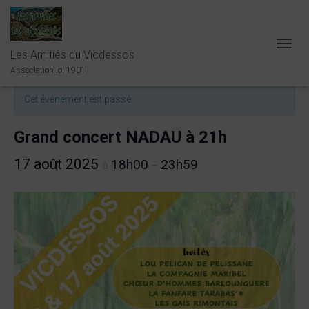
Les Amitiés du Vicdessos
O
« Tous les Évènements
U
Association loi 1901
V
R
Cet évènement est passé.
I
R
/
Grand concert NADAU à 21h
F
E
17 août 2025
18h00
23h59
à
–
R
M
E
R
L
A
N
A
V
I
G