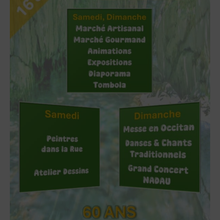
A
T
I
O
N