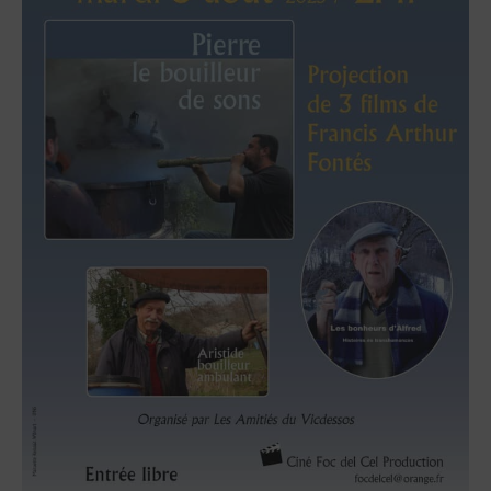
A
T
I
O
N