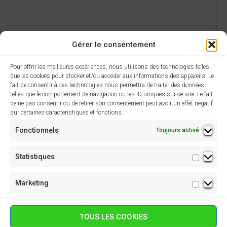
Gérer le consentement
Pour offrir les meilleures expériences, nous utilisons des technologies telles
que les cookies pour stocker et/ou accéder aux informations des appareils. Le
fait de consentir à ces technologies nous permettra de traiter des données
telles que le comportement de navigation ou les ID uniques sur ce site. Le fait
AJOUTER AU CALENDRIER
de ne pas consentir ou de retirer son consentement peut avoir un effet négatif
sur certaines caractéristiques et fonctions.
Fonctionnels
Toujours activé
N
Concert d’orgue en
60 ans des Amitiés
Statistiques
Statisti
l’église Notre Dame de
du Vicdessos et du
a
Vicdessos
Roucatil
Marketing
Marketi
v
i
TOUS LES COOKIES