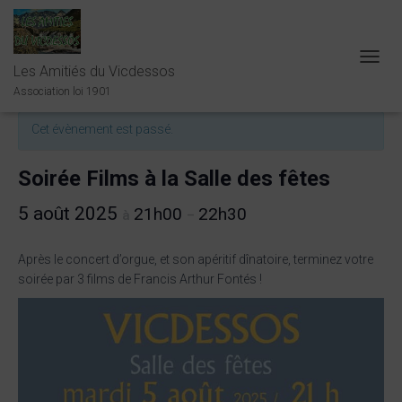
Les Amitiés du Vicdessos
O
« Tous les Évènements
U
Association loi 1901
V
R
Cet évènement est passé.
I
R
/
Soirée Films à la Salle des fêtes
F
E
5 août 2025
21h00
22h30
à
–
R
M
E
Après le concert d’orgue, et son apéritif dînatoire, terminez votre
R
soirée par 3 films de Francis Arthur Fontés !
L
A
N
A
V
I
G