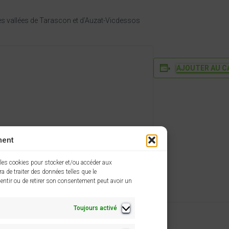
des vallées de Tarascon et d’Auzat-Vicdessos
AJOUTER AU C
ment
 les cookies pour stocker et/ou accéder aux
a de traiter des données telles que le
entir ou de retirer son consentement peut avoir un
Toujours activé
n