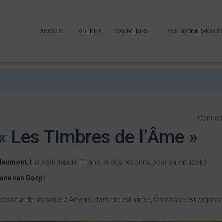
ACCUEIL
AGENDA
SOUVENIRS…
QUI SOMMES-NOUS
Concer
« Les Timbres de l’Âme »
llaumont
, harpiste depuis 11 ans, et déjà reconnu pour sa virtuosité.
iane van Gorp
!
ofesseur de musique à Anvers, dont elle est native, Christiane est organis