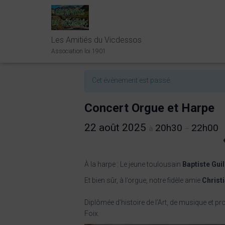
Les Amitiés du Vicdessos
« Tous les Évènements
Association loi 1901
Cet évènement est passé.
Concert Orgue et Harpe
22 août 2025
20h30
22h00
à
–
À la harpe : Le jeune toulousain
Baptiste Gui
Et bien sûr, à l’orgue, notre fidèle amie
Christ
Diplômée d’histoire de l’Art, de musique et pr
Foix.