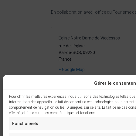
En collaboration avec l’office du Tourisme 
Eglise Notre Dame de Vicdessos
rue de l'église
Val-de-SOS
,
09220
France
+ Google Map
Gérer le consente
Pour offrir les meilleures expériences, nous utilisons des technologies telles que
informations des appareils. Le fait de consentir à ces technologies nous permettr
comportement de navigation ou les ID uniques sur ce site. Le fait de ne pas cons
effet négatif sur certaines caractéristiques et fonctions.
Fonctionnels
Assemblée Générale de l’associatio