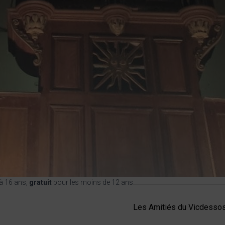
à 16 ans,
gratuit
pour les moins de 12 ans
Les Amitiés du Vicdesso